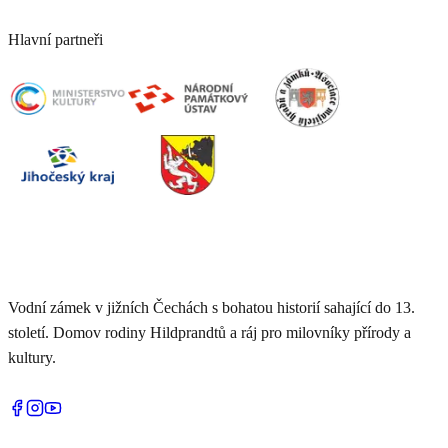
+420 734 651 505
info@zamek-blatna.cz
Hlavní partneři
Vodní zámek v jižních Čechách s bohatou historií sahající do 13.
století. Domov rodiny Hildprandtů a ráj pro milovníky přírody a
kultury.