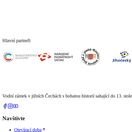
HISTORIE ZÁMKU
---
HISTORIE RODU HILDPRANDTŮ
---
KONTAKTY
---
Hlavní partneři
Vodní zámek v jižních Čechách s bohatou historií sahající do 13. stol
Navštivte
Otevírací doba