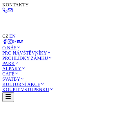
KONTAKTY
CZ
|
EN
O NÁS
PRO NÁVŠTĚVNÍKY
PROHLÍDKY ZÁMKU
PARK
ALPAKY
CAFÉ
SVATBY
KULTURNÍ AKCE
KOUPIT VSTUPENKU