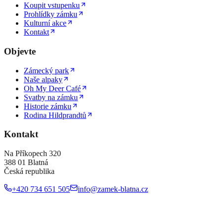
Koupit vstupenku
Prohlídky zámku
Kulturní akce
Kontakt
Objevte
Zámecký park
Naše alpaky
Oh My Deer Café
Svatby na zámku
Historie zámku
Rodina Hildprandtů
Kontakt
Na Příkopech 320
388 01 Blatná
Česká republika
+420 734 651 505
info@zamek-blatna.cz