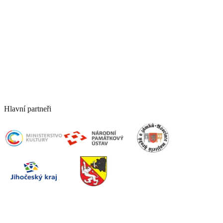
OTEVÍRACÍ DOBA
---
VSTUPNÉ
---
FOTOGALERIE
---
Hlavní partneři